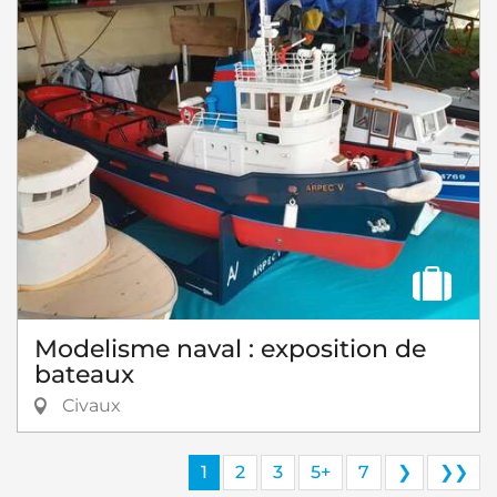
Modelisme naval : exposition de
bateaux
Civaux
1
2
3
5+
7
❯
❯❯