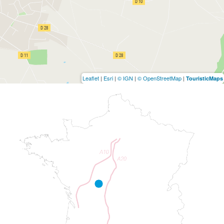
Leaflet
|
Esri
|
© IGN
|
© OpenStreetMap
|
TouristicMaps