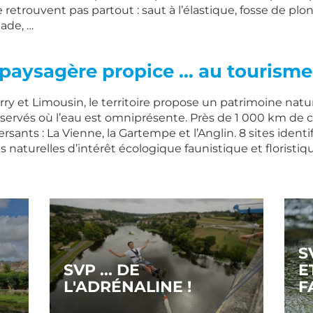
e retrouvent pas partout : saut à l’élastique, fosse de plo
ade, …
 paysagère propice … au tourisme 
rry et Limousin, le territoire propose un patrimoine natur
servés où l’eau est omniprésente. Près de 1 000 km de c
ersants : La Vienne, la Gartempe et l’Anglin. 8 sites ident
naturelles d’intérêt écologique faunistique et floristiq
S
SVP ... DE
E
L'ADRÉNALINE !
F