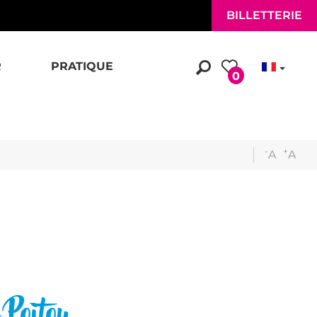
BILLETTERIE
R
PRATIQUE
0
-
+
A
A
Poitou