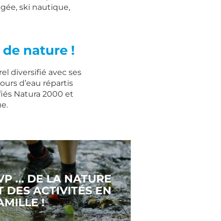
ngée, ski nautique,
de nature !
el diversifié avec ses
ours d’eau répartis
ifiés Natura 2000 et
ue.
VP ... DE LA NATURE
T DES ACTIVITÉS EN
AMILLE !