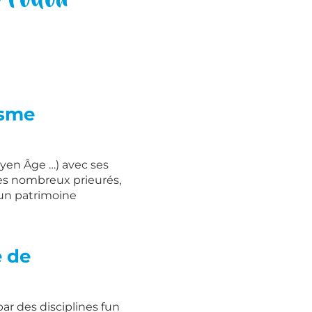
isme
oyen Âge …) avec ses
ses nombreux prieurés,
 un patrimoine
e de
ar des disciplines fun