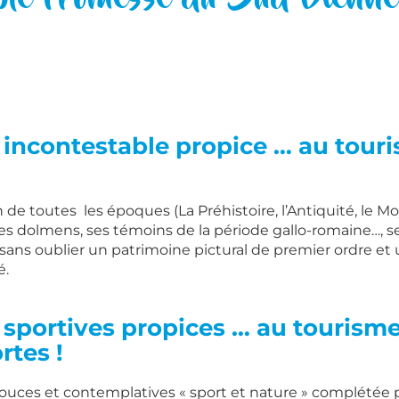
 incontestable propice … au tour
de toutes les époques (La Préhistoire, l’Antiquité, le M
 ses dolmens, ses témoins de la période gallo-romaine…, 
ans oublier un patrimoine pictural de premier ordre et
é.
s sportives propices … au tourism
rtes !
douces et contemplatives « sport et nature » complétée p