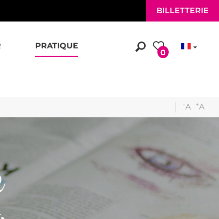
BILLETTERIE
R
PRATIQUE
0
-
+
A
A
e