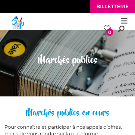
Aller au contenu principal
BILLETTERIE
Togg
navi
0
Marchés publics
Marchés publics en cours
Pour connaître et participer à nos appels d’offres,
merci de vous rendre sur la plateforme