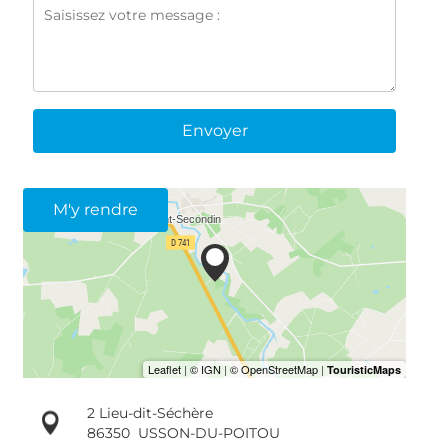
Envoyer
M'y rendre
2 Lieu-dit-Séchère
86350
USSON-DU-POITOU