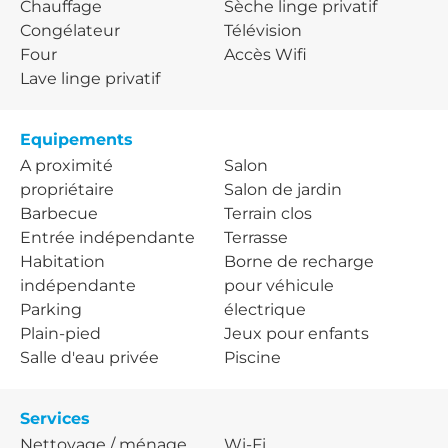
Chauffage
Sèche linge privatif
Congélateur
Télévision
Four
Accès Wifi
Lave linge privatif
Equipements
A proximité
Salon
propriétaire
Salon de jardin
Barbecue
Terrain clos
Entrée indépendante
Terrasse
Habitation
Borne de recharge
indépendante
pour véhicule
Parking
électrique
Plain-pied
Jeux pour enfants
Salle d'eau privée
Piscine
Services
Nettoyage / ménage
Wi-Fi