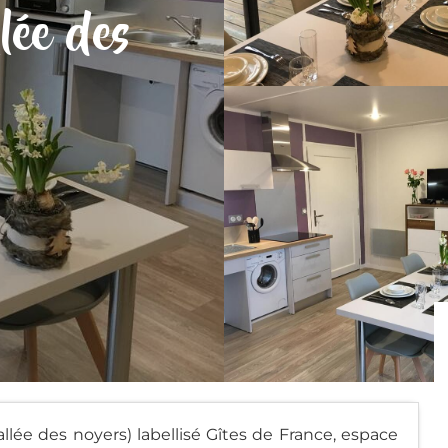
llée des
vallée des noyers) labellisé Gîtes de France, espace