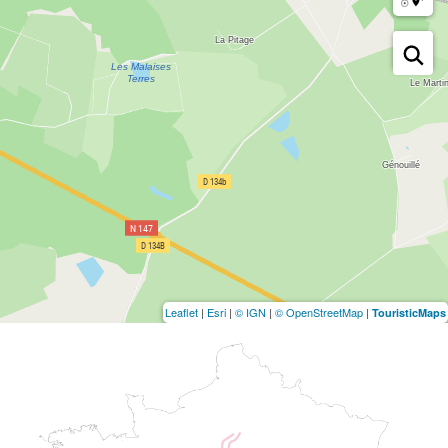
Leaflet
|
Esri
|
© IGN
|
© OpenStreetMap
|
TouristicMaps