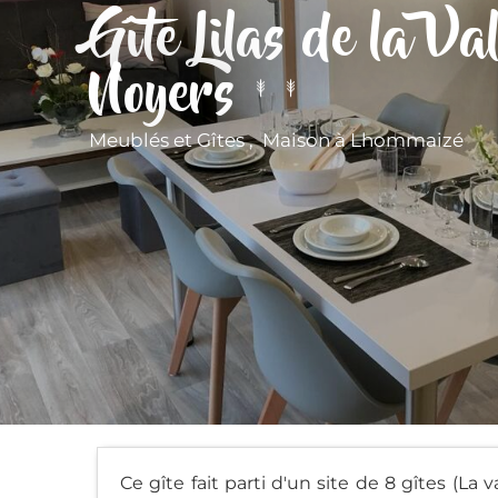
Gîte Lilas de la Va
Noyers
Meublés et Gîtes , Maison
à Lhommaizé
Ce gîte fait parti d'un site de 8 gîtes (La 