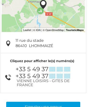
11 rue du stade
86410
LHOMMAIZÉ
Cliquez pour afficher le(s) numéro(s)
+33 5 49 37
▒▒ ▒▒ ▒▒
+33 5 49 37
▒▒ ▒▒ ▒▒
VIENNE LOISIRS - GITES DE
FRANCE
Signaler une erreur