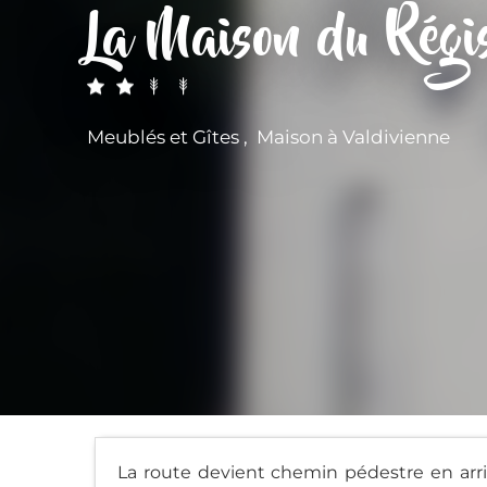
La Maison du Régi
Meublés et Gîtes , Maison
à Valdivienne
La route devient chemin pédestre en arriv