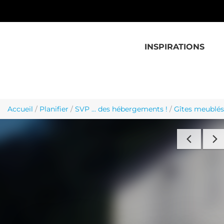
Aller au contenu principal
INSPIRATIONS
Accueil
/
Planifier
/
SVP ... des hébergements !
/
Gîtes meublés