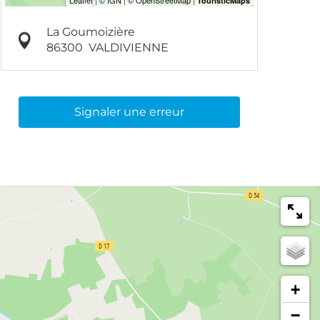
La Goumoizière
86300
VALDIVIENNE
Signaler une erreur
+
−