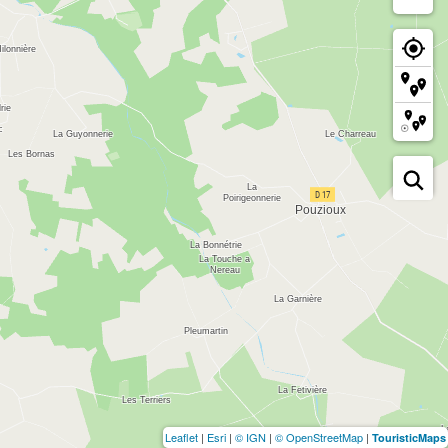
Leaflet
|
Esri
|
© IGN
|
© OpenStreetMap
|
TouristicMaps