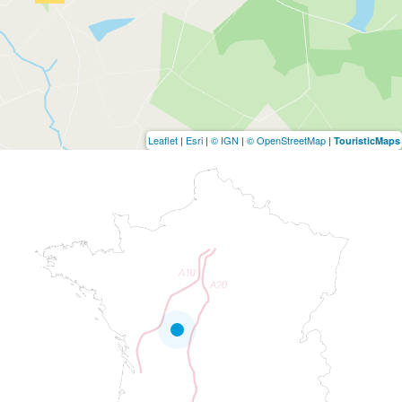
Leaflet
|
Esri
|
© IGN
|
© OpenStreetMap
|
TouristicMaps