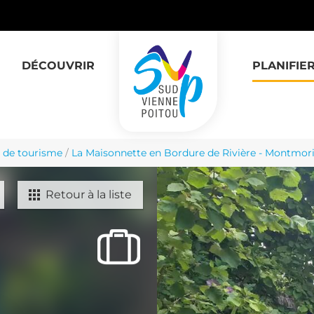
DÉCOUVRIR
PLANIFIE
 de tourisme
/
La Maisonnette en Bordure de Rivière - Montmori
Retour à la liste