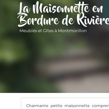
La Maisonnette en
Bordure de Rivièr
Meublés et Gîtes
à Montmorillon
Charmante petite maisonnette comprena