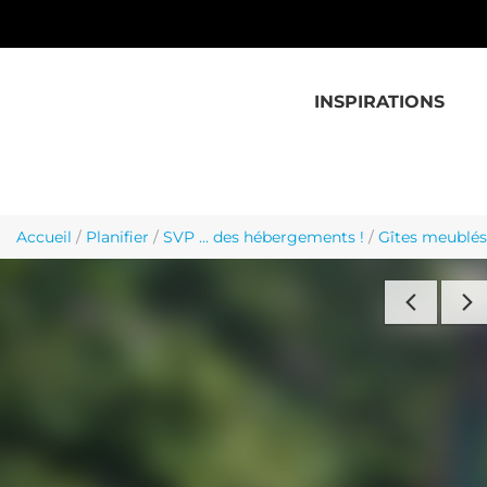
Aller au contenu principal
INSPIRATIONS
Accueil
/
Planifier
/
SVP ... des hébergements !
/
Gîtes meublés