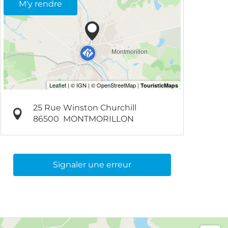
M'y rendre
25 Rue Winston Churchill
86500
MONTMORILLON
Signaler une erreur