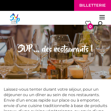
Aller au contenu principal
BILLETTERIE
Togg
navi
0
SVP ... des restaurants !
Laissez-vous tenter durant votre séjour, pour un
déjeuner ou un dîner au sein de nos restaurants.
Envie d’un encas rapide sur place ou à emporter,
envie d’une cuisine traditionnelle à base de produits