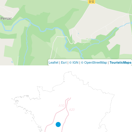
Leaflet
|
Esri
|
© IGN
|
© OpenStreetMap
|
TouristicMaps