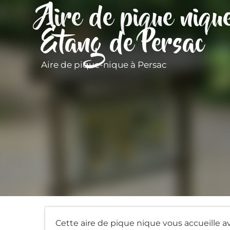
Aire de pique niqu
Étang de Persac
Aire de pique-nique
à Persac
Cette aire de pique nique vous accueille a