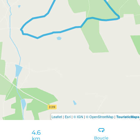
Leaflet
|
Esri
|
© IGN
|
© OpenStreetMap
|
TouristicMaps
4.6
km
Boucle