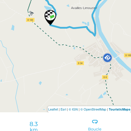
Leaflet
|
Esri
|
© IGN
|
© OpenStreetMap
|
TouristicMaps
8.3
km
Boucle