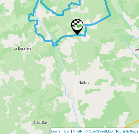
Leaflet
|
Esri
|
© IGN
|
© OpenStreetMap
|
TouristicMaps