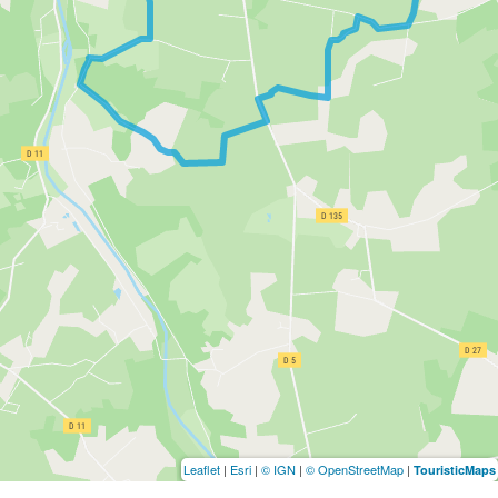
Leaflet
|
Esri
|
© IGN
|
© OpenStreetMap
|
TouristicMaps