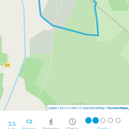
Leaflet
|
Esri
|
© IGN
|
© OpenStreetMap
|
TouristicMaps
3.5
Boucle
Pédestre
52min
Facile