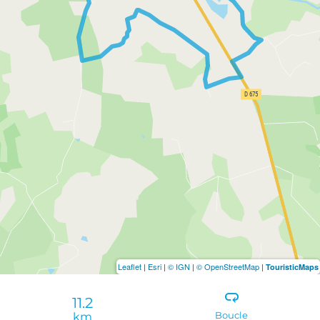
Leaflet
|
Esri
|
© IGN
|
© OpenStreetMap
|
TouristicMaps
11.2
km
Boucle