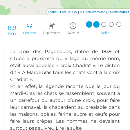
Leaflet
|
Esri
|
© IGN
|
© OpenStreetMap
|
TouristicMaps
8.9
km
Boucle
Equestre
54min
Facile
La croix des Pagenauds, datée de 1839 et
située à proximité du village du même nom,
était aussi appelée « croix Chadrat ». Le dicton
dit « A Mardi-Gras tous les chats vont à la croix
Chadrat ».
Et en effet, la légende raconte que le jour du
Mardi-Gras les chats se rassemblent, souvent à
un carrefour ou autour d’une croix, pour faire
leur carnaval. Ils chapardent au préalable dans
les maisons, poêles, farine, sucre et œufs pour
faire leurs crêpes. Les hommes ne devaient
surtout pas suivre...
Lire la suite