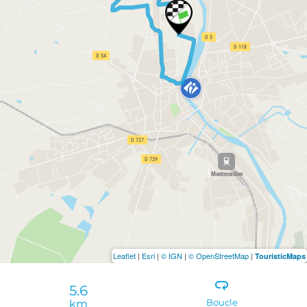
Leaflet
|
Esri
|
© IGN
|
© OpenStreetMap
|
TouristicMaps
5.6
km
Boucle