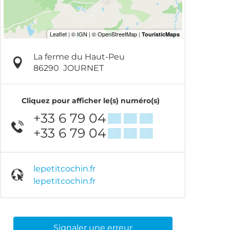
La ferme du Haut-Peu
86290
JOURNET
Cliquez pour afficher le(s) numéro(s)
+33 6 79 04
▒▒ ▒▒ ▒▒
+33 6 79 04
▒▒ ▒▒ ▒▒
lepetitcochin.fr
lepetitcochin.fr
Signaler une erreur