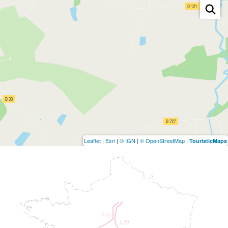
Leaflet
|
Esri
|
© IGN
|
© OpenStreetMap
|
TouristicMaps