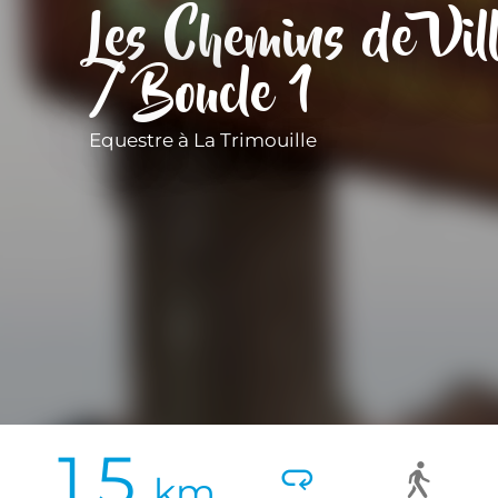
Les Chemins de Vil
/ Boucle 1
Equestre
à La Trimouille
1.5
km