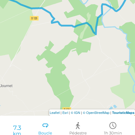
Leaflet
|
Esri
|
© IGN
|
© OpenStreetMap
|
TouristicMaps
7.3
km
Boucle
Pédestre
1h 30min