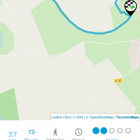
Leaflet
|
Esri
|
© IGN
|
© OpenStreetMap
|
TouristicMaps
3.7
Boucle
Pédestre
55min
Facile