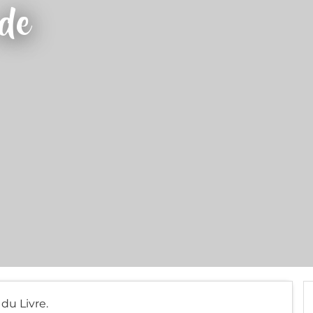
 de
 du Livre.