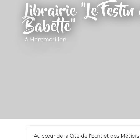
Librairie "Le Festin
Babette"
à Montmorillon
Au cœur de la Cité de l'Ecrit et des Métiers