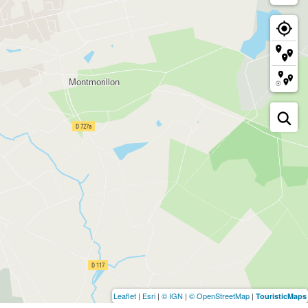
Leaflet
|
Esri
|
© IGN
|
© OpenStreetMap
|
TouristicMaps