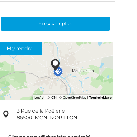
En savoir plus
M'y rendre
3 Rue de la Poêlerie
86500
MONTMORILLON
Cliquez pour afficher le(s) numéro(s)