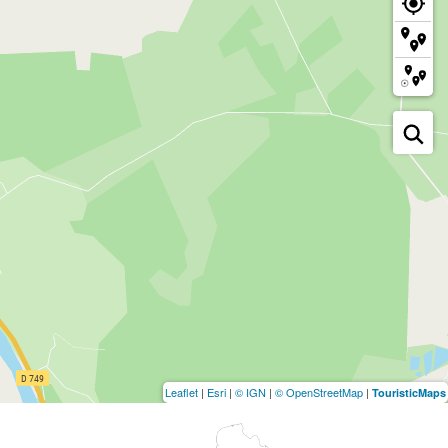
Leaflet
|
Esri
|
© IGN
|
© OpenStreetMap
|
TouristicMaps