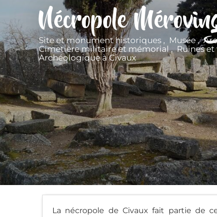
Nécropole Mérovin
Site et monument historiques , Musée , Ar
Cimetière militaire et mémorial , Ruines et 
Archéologique
à Civaux
La nécropole de Civaux fait partie de ce