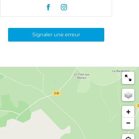
Signaler une erreur
+
−