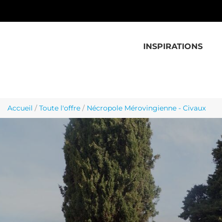
Aller au contenu principal
INSPIRATIONS
Accueil
/
Toute l'offre
/
Nécropole Mérovingienne - Civaux