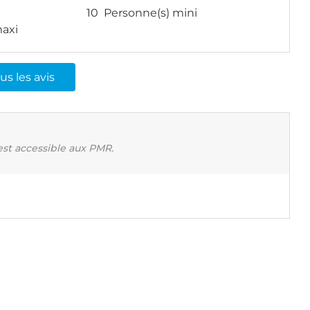
10 Personne(s) mini
axi
us les avis
est accessible aux PMR.