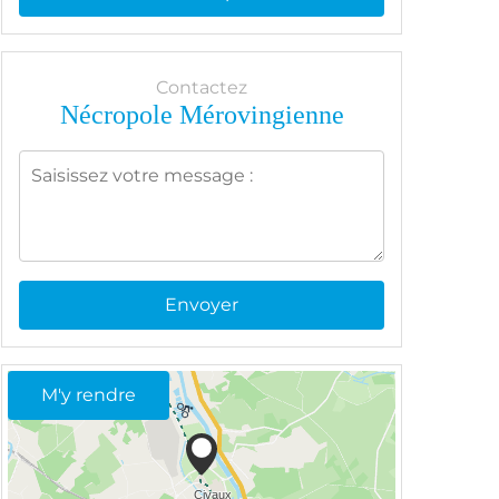
Contactez
Nécropole Mérovingienne
Envoyer
M'y rendre