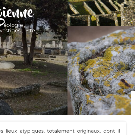
gienne
chéologie ,
vestiges , Site
s lieux atypiques, totalement originaux, dont il