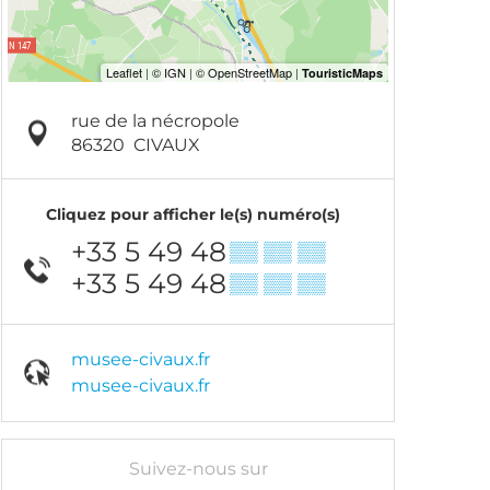
rue de la nécropole
86320
CIVAUX
Cliquez pour afficher le(s) numéro(s)
+33 5 49 48
▒▒ ▒▒ ▒▒
+33 5 49 48
▒▒ ▒▒ ▒▒
musee-civaux.fr
musee-civaux.fr
Suivez-nous sur