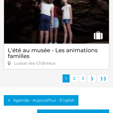
L'été au musée - Les animations
familles
Lussac-les-Châteaux
1
2
3
❯
❯❯
Agenda - Aujourd'hui - English