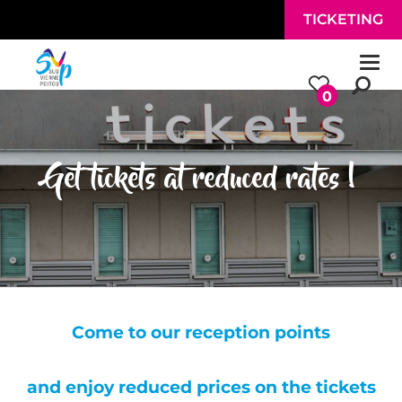
Skip to main content
TICKETING
Togg
navi
0
Get tickets at reduced rates !
Come to our reception points
and enjoy reduced prices on the tickets