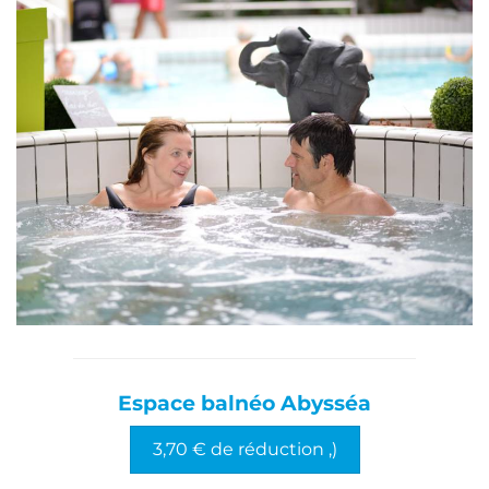
Espace balnéo Abysséa
3,70 € de réduction ,)