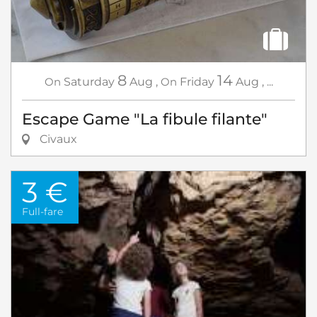
8
14
On
Saturday
Aug
,
On
Friday
Aug
,
...
Escape Game "La fibule filante"
Civaux
3 €
Full-fare