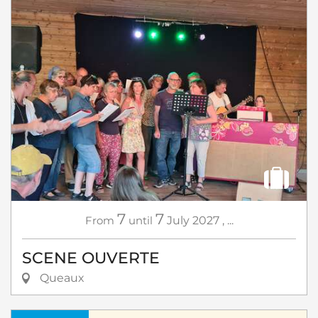
7
7
From
until
July
2027
,
...
SCENE OUVERTE
Queaux