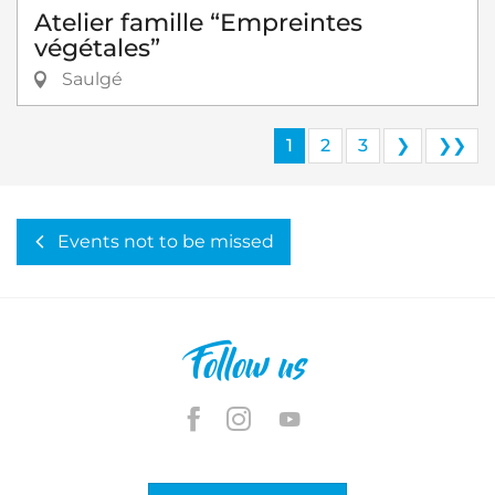
Atelier famille “Empreintes
végétales”
Saulgé
1
2
3
❯
❯❯
Events not to be missed
Follow us