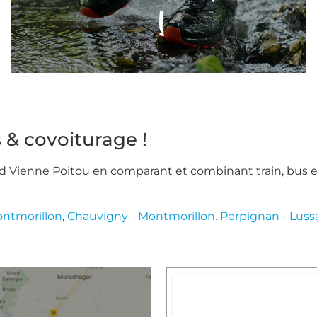
!
 & covoiturage !
ud Vienne Poitou en comparant et combinant train, bus et
Montmorillon
,
Chauvigny - Montmorillon.
Perpignan - Luss